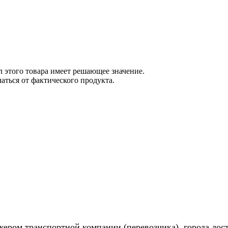
 этого товара имеет решающее значение.
ться от фактического продукта.
жером транспортной компании (перевозчика), города дос