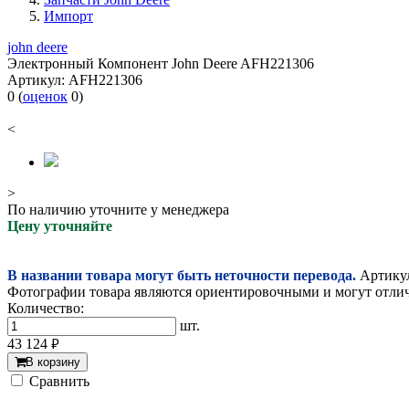
Импорт
john deere
Электронный Компонент John Deere AFH221306
Артикул:
AFH221306
0
(
оценок
0
)
<
>
По наличию уточните у менеджера
Цену уточняйте
В названии товара могут быть неточности перевода.
Артикул
Фотографии товара являются ориентировочными и могут отлича
Количество:
шт.
43 124
руб.
В корзину
Cравнить