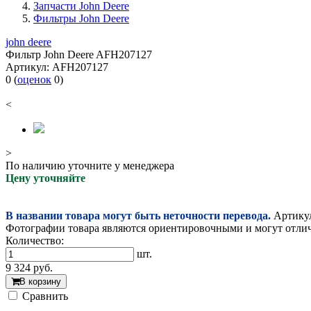
Запчасти John Deere
Фильтры John Deere
john deere
Фильтр John Deere AFH207127
Артикул:
AFH207127
0
(
оценок
0
)
<
>
По наличию уточните у менеджера
Цену уточняйте
В названии товара могут быть неточности перевода.
Артикул
Фотографии товара являются ориентировочными и могут отлича
Количество:
шт.
9 324
руб.
В корзину
Cравнить