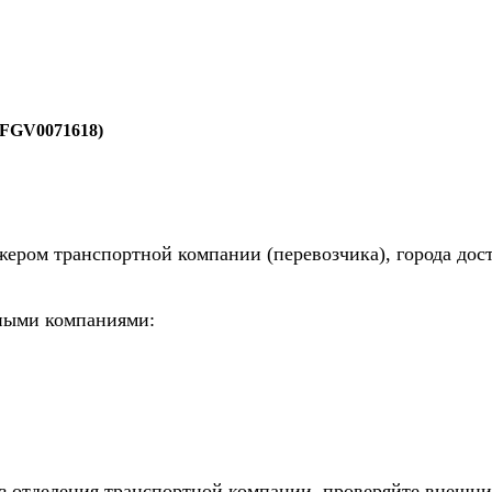
(FGV0071618)
жером транспортной компании (перевозчика), города дос
тными компаниями:
из отделения транспортной компании, проверяйте внешни