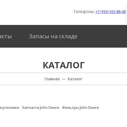
Телефоны:
+7 (993) 925-88-48
акты
Запасы на складе
КАТАЛОГ
Главная
—
Каталог
пецтехники
Запчасти John Deere
Фильтры John Deere