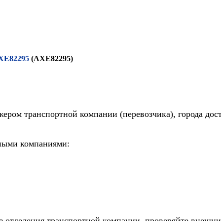
AXE82295
(AXE82295)
жером транспортной компании (перевозчика), города дос
тными компаниями:
из отделения транспортной компании, проверяйте внешни