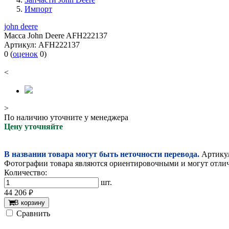
Импорт
john deere
Масса John Deere AFH222137
Артикул:
AFH222137
0
(
оценок
0
)
<
>
По наличию уточните у менеджера
Цену уточняйте
В названии товара могут быть неточности перевода.
Артикул
Фотографии товара являются ориентировочными и могут отлича
Количество:
шт.
44 206
руб.
В корзину
Cравнить