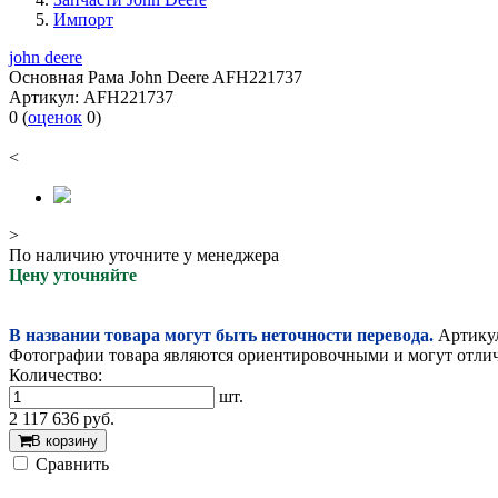
Импорт
john deere
Основная Рама John Deere AFH221737
Артикул:
AFH221737
0
(
оценок
0
)
<
>
По наличию уточните у менеджера
Цену уточняйте
В названии товара могут быть неточности перевода.
Артикул
Фотографии товара являются ориентировочными и могут отлича
Количество:
шт.
2 117 636
руб.
В корзину
Cравнить