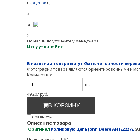
0
(
оценок
0
)
<
>
По наличию уточните у менеджера
Цену уточняйте
В названии товара могут быть неточности перево
Фотографии товара являются ориентировочными и могу
Количество:
шт.
49 207
руб.
В КОРЗИНУ
Cравнить
Описание товара
Оригинал
Роликовую Цепь John Deere AFH222272
(A
Производитель: USA