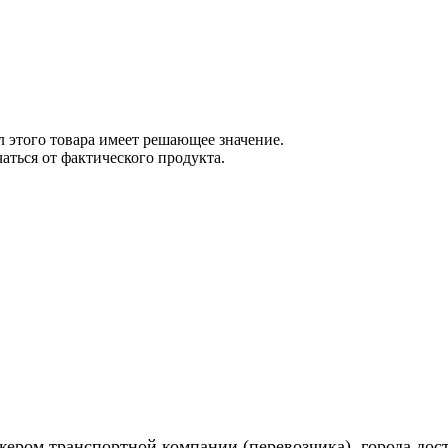
 этого товара имеет решающее значение.
ться от фактического продукта.
жером транспортной компании (перевозчика), города дос