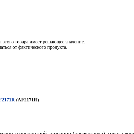
 этого товара имеет решающее значение.
ться от фактического продукта.
AF2171R
(AF2171R)
жером транспортной компании (перевозчика), города дос