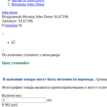
Фильтры John Deere
john deere
Воздушный Фильтр John Deere AL67196
Артикул:
AL67196
0
(
оценок
0
)
<
>
По наличию уточните у менеджера
Цену уточняйте
В названии товара могут быть неточности перевода.
А
ртику
Фотографии товара являются ориентировочными и могут отлича
Количество:
шт.
8 962
руб.