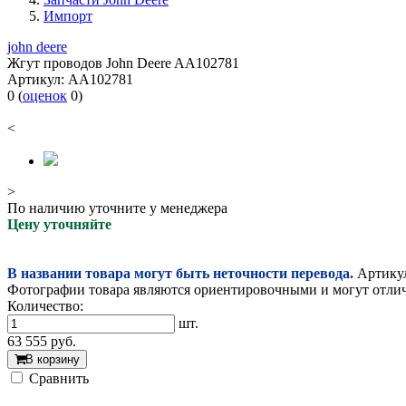
Импорт
john deere
Жгут проводов John Deere AA102781
Артикул:
AA102781
0
(
оценок
0
)
<
>
По наличию уточните у менеджера
Цену уточняйте
В названии товара могут быть неточности перевода.
Артикул
Фотографии товара являются ориентировочными и могут отлича
Количество:
шт.
63 555
руб.
В корзину
Cравнить