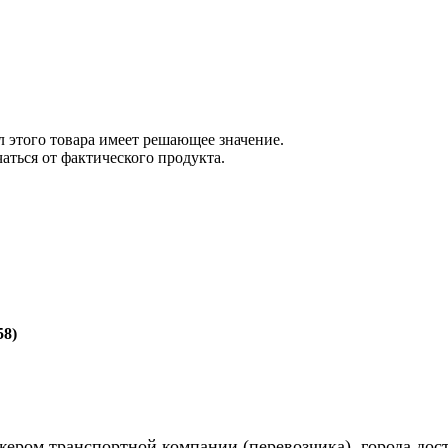
 этого товара имеет решающее значение.
ться от фактического продукта.
58)
жером транспортной компании (перевозчика), города дос