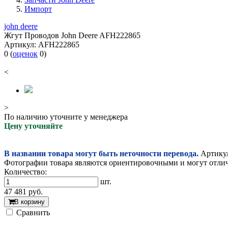
Импорт
john deere
Жгут Проводов John Deere AFH222865
Артикул:
AFH222865
0
(
оценок
0
)
<
>
По наличию уточните у менеджера
Цену уточняйте
В названии товара могут быть неточности перевода.
Артикул
Фотографии товара являются ориентировочными и могут отлича
Количество:
шт.
47 481
руб.
В корзину
Cравнить