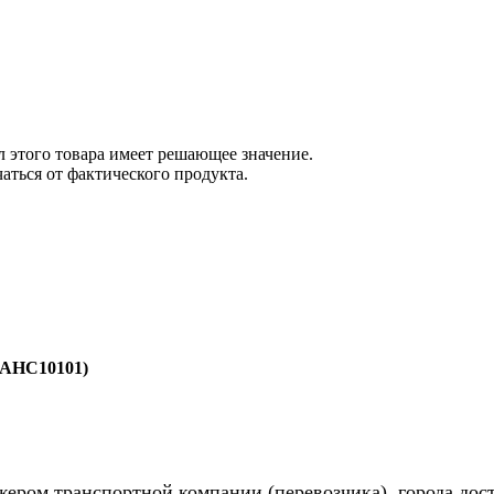
 этого товара имеет решающее значение.
ться от фактического продукта.
(AHC10101)
жером транспортной компании (перевозчика), города дос