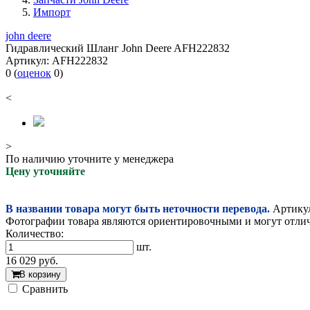
Импорт
john deere
Гидравлический Шланг John Deere AFH222832
Артикул:
AFH222832
0
(
оценок
0
)
<
>
По наличию уточните у менеджера
Цену уточняйте
В названии товара могут быть неточности перевода.
Артикул
Фотографии товара являются ориентировочными и могут отлича
Количество:
шт.
16 029
руб.
В корзину
Cравнить