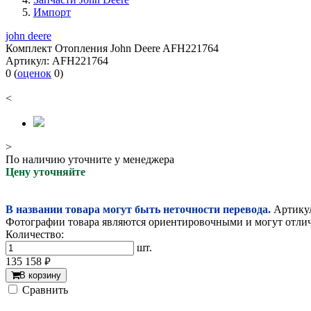
Импорт
john deere
Комплект Отопления John Deere AFH221764
Артикул:
AFH221764
0
(
оценок
0
)
<
>
По наличию уточните у менеджера
Цену уточняйте
В названии товара могут быть неточности перевода.
Артикул
Фотографии товара являются ориентировочными и могут отлича
Количество:
шт.
135 158
руб.
В корзину
Cравнить