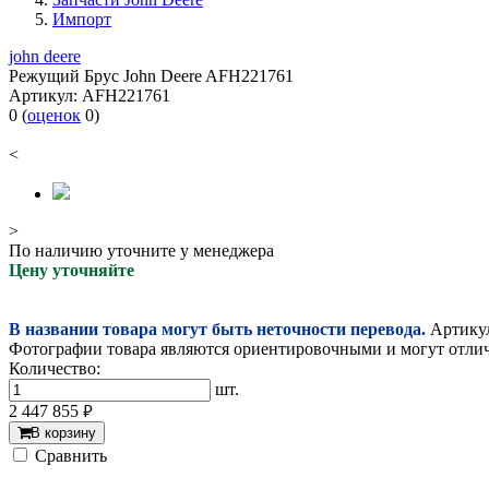
Импорт
john deere
Режущий Брус John Deere AFH221761
Артикул:
AFH221761
0
(
оценок
0
)
<
>
По наличию уточните у менеджера
Цену уточняйте
В названии товара могут быть неточности перевода.
Артикул
Фотографии товара являются ориентировочными и могут отлича
Количество:
шт.
2 447 855
руб.
В корзину
Cравнить