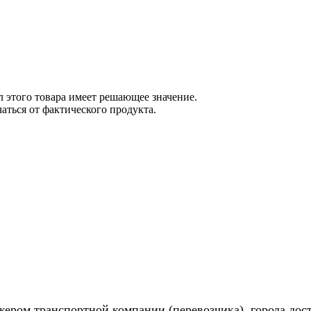
 этого товара имеет решающее значение.
ться от фактического продукта.
жером транспортной компании (перевозчика), города дос