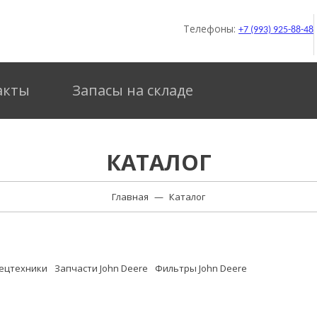
Телефоны:
+7 (993) 925-88-48
акты
Запасы на складе
КАТАЛОГ
Главная
—
Каталог
пецтехники
Запчасти John Deere
Фильтры John Deere